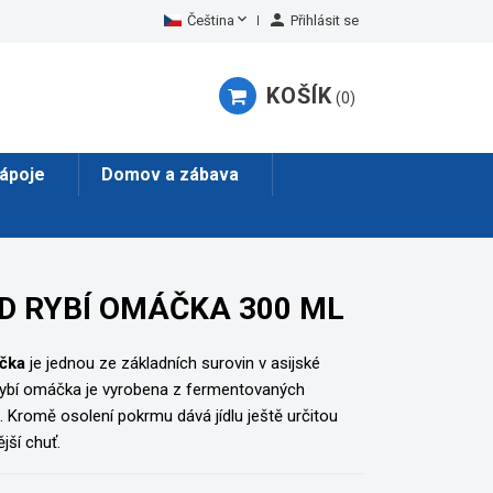


Čeština
Přihlásit se
KOŠÍK
0
ápoje
Domov a zábava
D RYBÍ OMÁČKA 300 ML
čka
je jednou ze základních surovin v asijské
Rybí omáčka je vyrobena z fermentovaných
. Kromě osolení pokrmu dává jídlu ještě určitou
jší chuť.