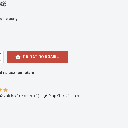
Kč
orie ceny

PŘIDAT DO KOŠÍKU
at na seznam přání
uživatelské recenze (1)
Napište svůj názor
×
×