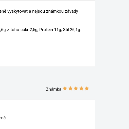
×
ozeně vyskytovat a nejsou známkou závady
í.
,6g z toho cukr 2,5g, Protein 11g, Sůl 26,1g.
e
í
Známka
mči.