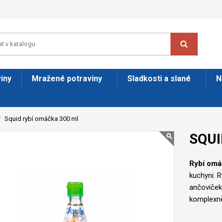
iny
Mražené potraviny
Sladkosti a slané
N
Squid rybí omáčka 300 ml
SQUI
Rybí omá
kuchyni. 
ančoviček
komplexně