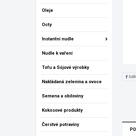
Oleje
Octy
Instantní nudle
Nudle k vaření
Tofu a Sójové výrobky
Sdíl
Nakládaná zelenina a ovoce
Semena a obiloviny
Kokosové produkty
Čerstvé potraviny
V
PO