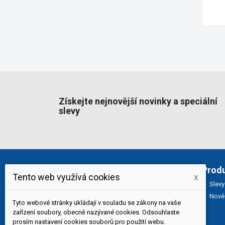
Získejte nejnovější novinky a speciální
slevy
O nás
Prod
Tento web využívá cookies
x
Slevy
Specializovaný obchod s potravinymi
Nové 
pro asijskou kuchyni.
Nabízíme čerstvé
Tyto webové stránky ukládají v souladu se zákony na vaše
exotické ovoce, zeleniny a bylinky, chuť
zařízení soubory, obecně nazývané cookies. Odsouhlaste
pravé Asie. Každodenní rozvoz po praze.
prosím nastavení cookies souborů pro použití webu.