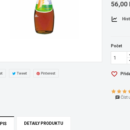
56,00 
Hist
Počet
favorite_border
et
Tweet
Pinterest
Přid
Číst 
ytvořit seznam přání
DETAILY PRODUKTU
PIS