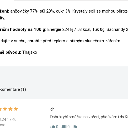
ihlásit se
y wishlists
žení:
ančovičky 77%, sůl 20%, cukr 3%. Krystaly soli se mohou přir
zev seznamu přání
íte být přihlášen, abyste si mohli výrobky uložit do svého seznamu přán
ity.
Create new list
riční hodnoty na 100 g:
Energie 224 kj / 53 kcal, Tuk 0g, Sacharidy 2
Zrušit
Přihlásit s
adujte v suchu, chraňte před teplem a přímým slunečním zářením.
Zrušit
Vytvořit seznam přán
ě původu:
Thajsko
Komentáře (1)
ch
Dobrá rybí omáčka na vaření, přidávám i do Ki
2.24 17:46
lona
0
0