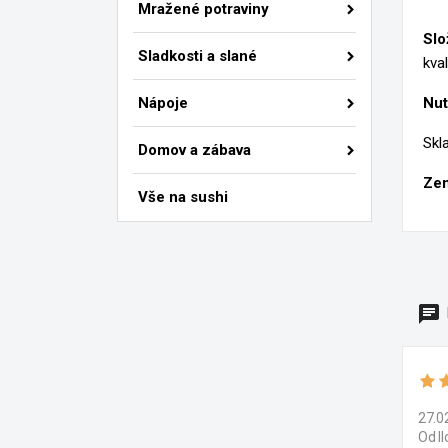
Př
Mražené potraviny
M
Slo
Ná
Mus
Sladkosti a slané
kval
add_circle_outline
Nápoje
Nut
Skl
Domov a zábava
Zem
Vše na sushi
27.0
Od I