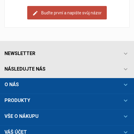
Buďte první a napište svůj názor

NEWSLETTER

NÁSLEDUJTE NÁS

O NÁS

PRODUKTY

VŠE O NÁKUPU

VÁŠ ÚČET