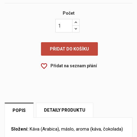
Počet
PŘIDAT DO KOŠÍKU
×
Vytvořit seznam přání
×
Přihlásit se
favorite_border
Přidat na seznam přání
×
My wishlists
Název seznamu přání
Musíte být přihlášen, abyste si mohli výrobky uložit do
svého seznamu přání.
Create new list
add_circle_outline
Zrušit
Přihlásit se
DETAILY PRODUKTU
POPIS
Zrušit
Vytvořit seznam přání
Složení:
Káva (Arabica), máslo, aroma (káva, čokolada)