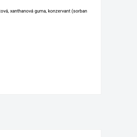
×
 octová, xanthanová guma, konzervant (sorban
×
í.
e
í