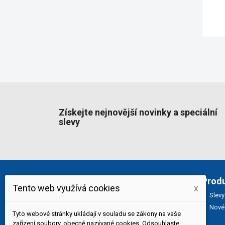
Získejte nejnovější novinky a speciální
slevy
O nás
Prod
Tento web využívá cookies
x
Slevy
Specializovaný obchod s potravinymi
Nové 
pro asijskou kuchyni.
Nabízíme čerstvé
Tyto webové stránky ukládají v souladu se zákony na vaše
exotické ovoce, zeleniny a bylinky, chuť
zařízení soubory, obecně nazývané cookies. Odsouhlaste