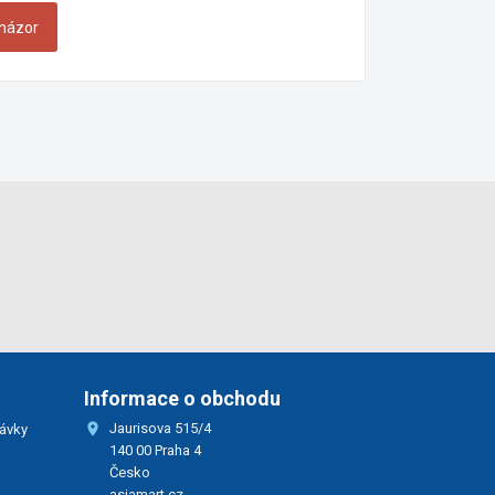
 názor
Informace o obchodu

Jaurisova 515/4
ávky
140 00 Praha 4
Česko
asiamart.cz