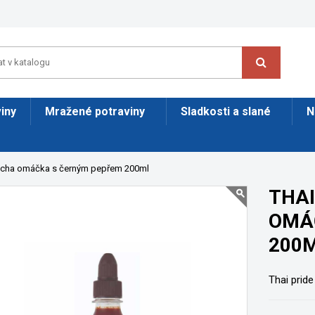
iny
Mražené potraviny
Sladkosti a slané
N
iracha omáčka s černým pepřem 200ml
THAI
OMÁ
200
Thai prid