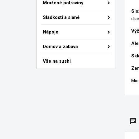
Př
Mražené potraviny
Slo
M
Ná
Sladkosti a slané
dra
Mus
Výž
Nápoje
add_circle_outline
Ale
Domov a zábava
Skl
Vše na sushi
Zem
Min.