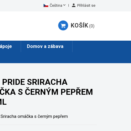


Čeština
Přihlásit se
KOŠÍK
0
ápoje
Domov a zábava
 PRIDE SRIRACHA
ČKA S ČERNÝM PEPŘEM
ML
e Sriracha omáčka s černým pepřem