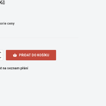
Kč
orie ceny

PŘIDAT DO KOŠÍKU
at na seznam přání
×