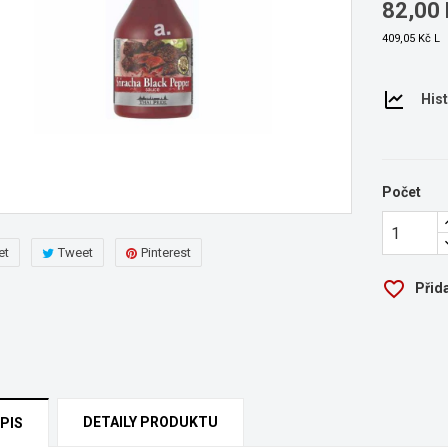
82,00 
409,05 Kč L
Hist
Počet
et
Tweet
Pinterest
favorite_border
Přid
DETAILY PRODUKTU
PIS
ytvořit seznam přání