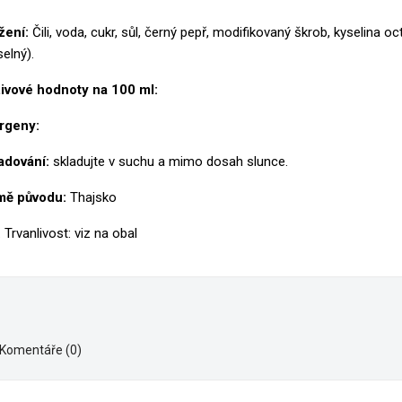
ihlásit se
žení:
Čili, voda, cukr, sůl, černý pepř, modifikovaný škrob, kyselina
y wishlists
zev seznamu přání
selný).
íte být přihlášen, abyste si mohli výrobky uložit do svého seznamu přán
ivové hodnoty na 100 ml:
Create new list
Zrušit
Přihlásit s
rgeny:
Zrušit
Vytvořit seznam přán
adování:
skladujte v suchu a mimo dosah slunce.
ě původu:
Thajsko
 Trvanlivost: viz na obal
Komentáře (0)