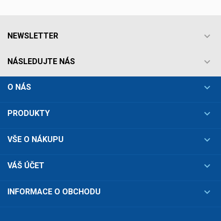

NEWSLETTER

NÁSLEDUJTE NÁS

O NÁS

PRODUKTY

VŠE O NÁKUPU

VÁŠ ÚČET

INFORMACE O OBCHODU