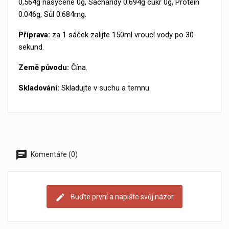
0,564g nasycené 0g, Sacharidy 0.694g cukr 0g, Protein
0.046g, Sůl 0.684mg.
Příprava:
za 1 sáček zalijte 150ml vroucí vody po 30
sekund.
Země původu:
Čína.
Skladování:
Skladujte v suchu a temnu.
Komentáře (0)
Buďte první a napište svůj názor