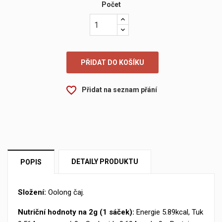
Počet
PŘIDAT DO KOŠÍKU
×
Vytvořit seznam přání
×
Přihlásit se
favorite_border
Přidat na seznam přání
×
My wishlists
Název seznamu přání
Musíte být přihlášen, abyste si mohli výrobky uložit do
svého seznamu přání.
Create new list
add_circle_outline
Zrušit
Přihlásit se
Zrušit
Vytvořit seznam přání
DETAILY PRODUKTU
POPIS
Složení:
Oolong čaj.
Nutriční hodnoty na 2g (1 sáček):
Energie 5.89kcal, Tuk