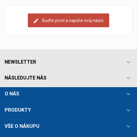
Buďte první a napište svůj názor

NEWSLETTER

NÁSLEDUJTE NÁS

O NÁS

PRODUKTY

VŠE O NÁKUPU