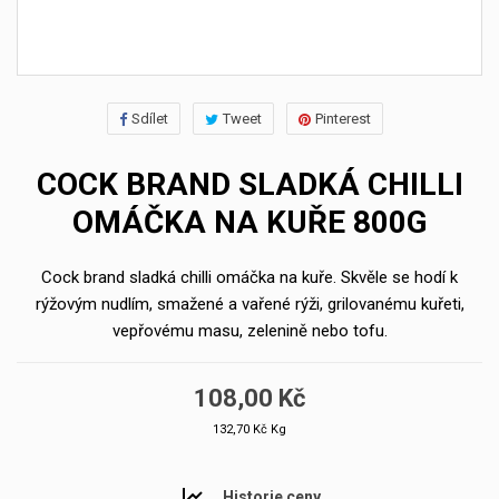
Sdílet
Tweet
Pinterest
COCK BRAND SLADKÁ CHILLI
OMÁČKA NA KUŘE 800G
Cock brand sladká chilli omáčka na kuře. Skvěle se hodí k
rýžovým nudlím, smažené a vařené rýži, grilovanému kuřeti,
vepřovému masu, zelenině nebo tofu.
108,00 Kč
132,70 Kč Kg
Historie ceny