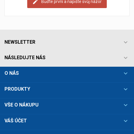
Buďte první a napište svůj názor

NEWSLETTER

NÁSLEDUJTE NÁS

O NÁS

PRODUKTY

VŠE O NÁKUPU

VÁŠ ÚČET