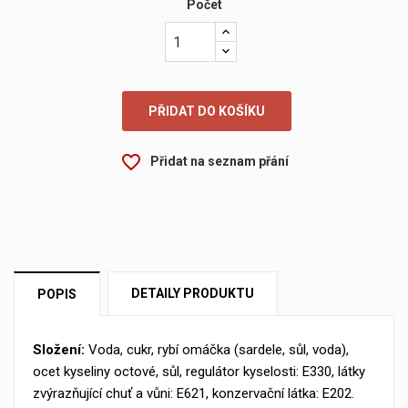
Počet
PŘIDAT DO KOŠÍKU
×
favorite_border
Přidat na seznam přání
Vytvořit seznam přání
×
Přihlásit se
×
My wishlists
Název seznamu přání
Musíte být přihlášen, abyste si mohli výrobky uložit do
svého seznamu přání.
Create new list
add_circle_outline
DETAILY PRODUKTU
POPIS
Zrušit
Přihlásit se
Zrušit
Vytvořit seznam přání
Složení:
Voda, cukr, rybí omáčka (sardele, sůl, voda),
ocet kyseliny octové, sůl, regulátor kyselosti: E330, látky
zvýrazňující chuť a vůni: E621, konzervační látka: E202.