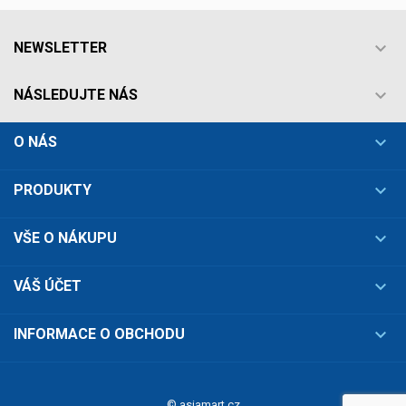

NEWSLETTER

NÁSLEDUJTE NÁS

O NÁS

PRODUKTY

VŠE O NÁKUPU

VÁŠ ÚČET

INFORMACE O OBCHODU
© asiamart.cz