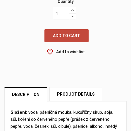
Quantity
ADD TO CART
favorite_border
Add to wishlist
×
Create wishlist
×
Sign in
×
My wishlists
Wishlist name
You need to be logged in to save products in your wishlist.
PRODUCT DETAILS
DESCRIPTION
Create new list
add_circle_outline
Cancel
Sign in
Cancel
Create wishlist
Složení:
voda, pšeničná mouka, kukuřIčný sirup, sója,
sůl, koření do červeného pepře (prášek z červeného
pepře, voda, česnek, sůl, cibule), pšenice, alkohol, hnědý