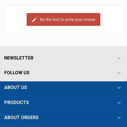
Be the first to write your review

NEWSLETTER

FOLLOW US

ABOUT US

PRODUCTS

ABOUT ORDERS