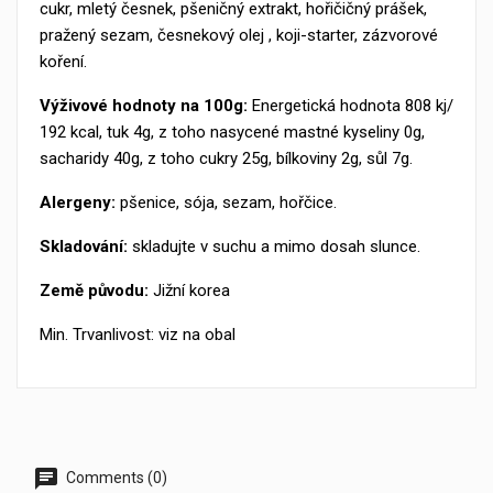
cukr, mletý česnek, pšeničný extrakt, hořičičný prášek,
pražený sezam, česnekový olej , koji-starter, zázvorové
koření.
Výživové hodnoty na 100g:
Energetická hodnota 808 kj/
192 kcal, tuk 4g, z toho nasycené mastné kyseliny 0g,
sacharidy 40g, z toho cukry 25g, bílkoviny 2g, sůl 7g.
Alergeny:
pšenice, sója, sezam, hořčice.
Skladování:
skladujte v suchu a mimo dosah slunce.
Země původu:
Jižní korea
Min. Trvanlivost: viz na obal
Comments (0)